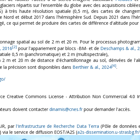
ciers répartis sur l'ensemble du globe avec des acquisitions ciblées 
 très haute résolution spatiale (0,5 m), des cartes de changeme
 Nord et début 2017 dans l'hémisphère Sud. Depuis 2021 dans l'hé
, ce qui permet de produire des cartes de différence d'altitude pour 
lonnage spatial au sol de 2 m et 20 m. Pour le processus photogram
[2]
., 2016
pour l'appariement par blocs -BM- et de
Deschamps & al., 
tiale 0,5 m (panchromatique) et 2 m (multispectrale),
 à 2 m et 20 m de distance d'échantillonnage au sol, dérivées de l'
[4]
 de la précision sont disponibles dans
Berthier & al., 2024
.
go/
ce Creative Commons License - Attribution Non Commercial 4.0 In
sateurs doivent contacter
dinamis@cnes.fr
pour demander l'accès.
FAIR, par
l'Infrastructure de Recherche Data Terra
(Pôle de données et
) via le service de diffusion EOST/A2S (
a2s-dissemination.u-strasbg.fr/