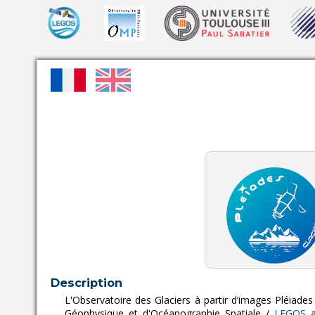
Description
L'Observatoire des Glaciers à partir d’images Pléiades
Géophysique et d'Océanographie Spatiale /
LEGOS
a