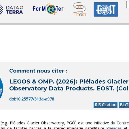
Comment nous citer :
LEGOS & OMP. (2026): Pléiades Glacier
Observatory Data Products. EOST. (Col
doi:10.25577/313a-a978
RIS Citation
BibT
 (e.g. Pléiades Glacier Observatory, PGO) est une initiative du Centr
fin de faciliter l'accès à la stéréo-imagerie satellitaire
Pléiades
et 