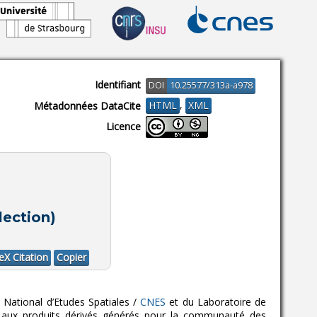
Identifiant
DOI
10.25577/313a-a978
,
HTML
XML
Métadonnées DataCite
Licence
lection)
eX Citation
Copier
e National d’Etudes Spatiales /
CNES
et du Laboratoire de
aux produits dérivés générés pour la communauté des