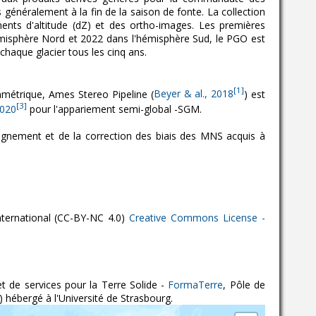
généralement à la fin de la saison de fonte. La collection
nts d'altitude (dZ) et des ortho-images. Les premières
misphère Nord et 2022 dans l'hémisphère Sud, le PGO est
chaque glacier tous les cinq ans.
[1]
métrique, Ames Stereo Pipeline (
Beyer & al., 2018
) est
[3]
2020
pour l'appariement semi-global -SGM.
alignement et de la correction des biais des MNS acquis à
ternational (CC-BY-NC 4.0)
Creative Commons License -
 de services pour la Terre Solide -
FormaTerre
, Pôle de
) hébergé à l'Université de Strasbourg.