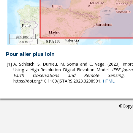
300 km
200 mi
Pour aller plus loin
A. Schleich, S. Durrieu, M. Soma and C. Vega, (2023). Impr
Using a High-Resolution Digital Elevation Model,
IEEE Journ
Earth Observations and Remote Sensing, 
https://doi.org/10.1109/JSTARS.2023.3298991,
HTML
©Copyr