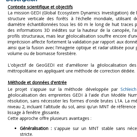
Contexte scientifique et objectifs
La mission GEDI (Global Ecosystem Dynamics Investigation) de 
structure verticale des forêts à l'échelle mondiale, utilisan
diamètre échantillonnées tous les 60 m le long de huit traces 
des informations 3D inédites sur la hauteur de la canopée, l'a
profils structuraux, mais leur géolocalisation souffre encore d'un
imprécision affecte fortement la validation par rapport aux donné
ainsi que la fusion avec l'imagerie optique et radar utilisée pour
volume ou de biomasse forestière.
L'objectif de GeoGEDI est d'améliorer la géolocalisation de
métropolitaine en appliquant une méthode de correction dédiée.
Méthode et données d'entrée
Le projet s'appuie sur la méthode développée par
Schleic
géolocalisation des empreintes GEDI à l'aide d'un Modèle Nu
résolution, sans nécessiter les formes d'onde brutes L1A. La mé
niveau 2, incluant l'altitude du sol, ainsi qu'un MNT de référen
lissage à fenêtre glissante.
Cette approche offre plusieurs avantages :
Généralisation :
s'appuie sur un MNT stable sans néces
stricte.